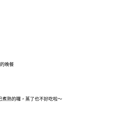
天的晚餐
）
已煮熟的囉，蒸了也不好吃啦～