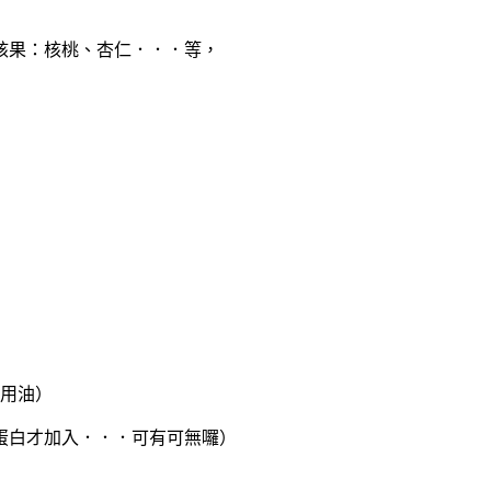
核果：核桃、杏仁．．．等，
）
食用油）
蛋白才加入．．．可有可無囉）