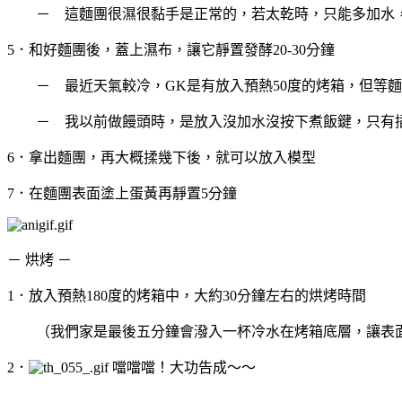
－ 這麵團很濕很黏手是正常的，若太乾時，只能多加水
5．和好麵團後，蓋上濕布，讓它靜置發酵20-30分鐘
－ 最近天氣較冷，GK是有放入預熱50度的烤箱，但等麵
－ 我以前做饅頭時，是放入沒加水沒按下煮飯鍵，只有插
6．拿出麵團，再大概揉幾下後，就可以放入模型
7．在麵團表面塗上蛋黃再靜置5分鐘
－ 烘烤 －
1．放入預熱180度的烤箱中，大約30分鐘左右的烘烤時間
（我們家是最後五分鐘會潑入一杯冷水在烤箱底層，讓表
2．
噹噹噹！大功告成～～