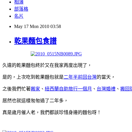
相簿
部落格
名片
May
17
Mon
2010
03:58
乾果麵包食譜
久違的乾果麵包終於又在我家再度出現了，
是的，上次吃到乾果麵包就是
二年半前回台灣
的當天，
之後我們忙著
搬家
、
紐西蘭自助旅行一個月
、
台灣婚禮
、
搬回
居然也就這樣匆匆過了二年多，
真是歲月催人老，我們都該珍惜身邊的麵包呀！