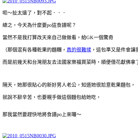
呃～扯太遠了，對不起．．．
總之，今天為什麼要po這食譜呢？
當然不是我打算改天來自己做做看，給GK一個驚奇
（那個混有各種乾果的麵糰，
真的很難揉
，這包準又是件會讓
而是前幾天和台灣朋友去法國家樂福買菜時，順便借花獻佛拿
隔天，她那很貼心的新好男人老公，知道她很尬意乾果麵包，
就說不辭辛苦，也要親手做這個麵包給她吃，
那我當然要趕快地將食譜po上來囉～