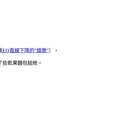
我
EQ直線下降的”娛樂”
），
了些乾果麵包給她。