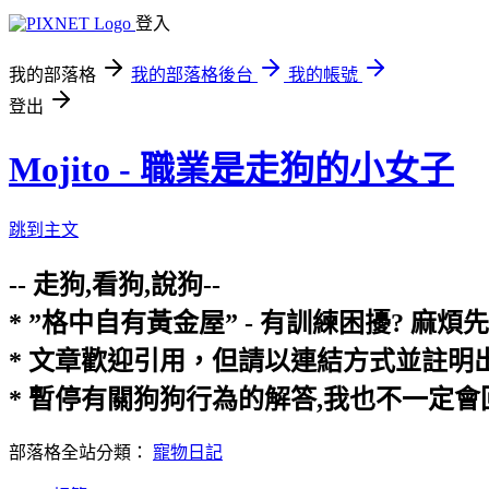
登入
我的部落格
我的部落格後台
我的帳號
登出
Mojito - 職業是走狗的小女子
跳到主文
-- 走狗,看狗,說狗--
* ”格中自有黃金屋” - 有訓練困擾? 
* 文章歡迎引用，但請以連結方式並註
* 暫停有關狗狗行為的解答,我也不一定
部落格全站分類：
寵物日記