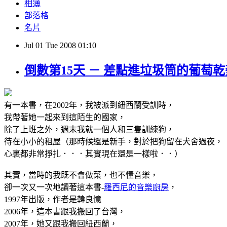
相簿
部落格
名片
Jul
01
Tue
2008
01:10
倒數第15天 － 差點進垃圾筒的葡萄乾麥
有一本書，在2002年，我被派到紐西蘭受訓時，
我帶著她一起來到這陌生的國家，
除了上班之外，週末我就一個人和三隻訓練狗，
待在小小的租屋（那時候還是新手，對於把狗留在犬舍過夜，
心裏都非常掙扎．．．其實現在還是一樣啦．．）
其實，當時的我既不會做菜，也不懂音樂，
卻一次又一次地讀著這本書-
羅西尼的音樂廚房
，
1997年出版，作者是韓良憶
2006年，這本書跟我搬回了台灣，
2007年，她又跟我搬回紐西蘭，