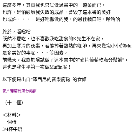
這麼多年，其實我也只試做過書中的一道菜而已，
也許，是怕破壞我失敗的成品，會毀了這本書的美好
也或許．．．．是好吃懶做的我，的最佳藉口吧，哈哈哈
終於，噹噹噹
既然不愛吃，也不喜歡我吃甜食的K先生不在家，
再加上寒冷的夜裏，若能捧著熱熱的咖啡，再來幾塊小小的Muff
是多美好的事呢．．．等因素，
前幾天，我終於嚐試做了這本書中的”麥片葡萄乾滿分鬆餅”，
這也是我生平第一次做Muffin呢！
以下便是出自”羅西尼的音樂廚房”的食譜
麥片葡萄乾滿分鬆餅
（十二個）
＜材料＞
一個蛋
3/4杯牛奶