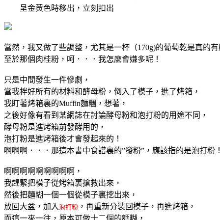
呈金黃色時移出，立刻扣出
當然，我又做了些調整，尤其是一杯（170g)的葡萄乾是真的
至於那個肉桂粉，呵．．．我怎麼會嫌多呢！
只是中間發生一件慘劇，
當我拌好所有的材料和酵母粉，倒入了模子，進了烤箱，
我盯著烤箱裏的Muffin麵糰，想著，
之後好像有看到某網誌在討論酵母粉和泡打粉的用途不同，
酵母粉是進烤箱前發酵用的，
泡打粉是進烤箱後才會發起來的！
啊啊啊．．．那這本書中食譜裏的”發粉”，應該指的是泡打粉
啊啊啊啊啊啊啊啊啊，
我趕緊把模子從烤箱裏搶救出來，
然後把麵糊一個一個從模子裏挖出來，
放回大盆，加入
，再重新分裝回模子，再進烤箱，
泡打粉
而這一來一往，原本可做十二個的麵糊，