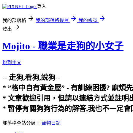
登入
我的部落格
我的部落格後台
我的帳號
登出
Mojito - 職業是走狗的小女子
跳到主文
-- 走狗,看狗,說狗--
* ”格中自有黃金屋” - 有訓練困擾? 
* 文章歡迎引用，但請以連結方式並註
* 暫停有關狗狗行為的解答,我也不一定
部落格全站分類：
寵物日記