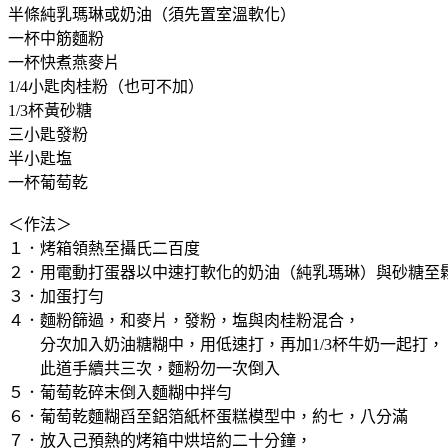
半條純乳瑪琳或奶油（須先置室溫軟化）
一杯中筋麵粉
一杯快煮燕麥片
1/4小匙肉桂粉（也可不加）
1/3杯黃砂糖
三小匙發粉
半小匙塩
一杯葡萄乾
＜作法＞
１．烤箱領熱至攝氏二百度
２．用電動打蛋器以中速打軟化的奶油（純乳瑪琳）與砂糖至
３．加蛋打勻
４．麵粉篩過，和麥片，發粉，塩與肉桂粉混合，
分次加入奶油糖糊中，用低速打，再加1/3杯牛奶一起打，
此道手續共三次，麵粉勿一次倒入
５．葡萄乾碎末倒入麵糊中拌勻
６．葡萄乾麵糊舀至鋁箔紙杯蛋糕模型中，約七，八分滿
７．放入己預熱的烤箱中烘培約二十分鐘，