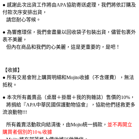
● 感謝此次出貨工作將由APA協助寄送處理，
我們將依訂購及
付款次序安排出貨，
請您耐心等候。
● 為響應環保，我們會盡量以回收袋子包裝出貨，儘管包裹外
表不美麗，
但內在商品和我們的心美麗，這是更重要的，是吧！
【收據】
● 所有交易會附上購買明細和Mojito收據（不含運費），無法
抵稅。
● 本次所有義賣品（桌曆＋掛曆＋我的狗雜誌）售價的10%，
將捐給『APA中華民國保護動物協會』，
協助他們拯救更多
流浪動物!!!
所有義賣活動款向結清後，由Mojto統一捐款，
並不再開立
購買者個別的10﹪收據