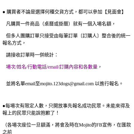
● 購買者不論是選擇何種交貨方式，都可以參加【見面會】
凡購買一件商品（桌曆或掛曆）就有一個入場名額，
但多人團購訂單只接受
由每筆訂單〔訂購人〕整合後的統一
報名方式，
請接收訂單時一併統計：
場次/姓名/行動電話/email/訂購內容和各數量
，
並將名單email至mojito.123dogs@gmail.com 以進行報名。
●每場次有限定人數，只開放事先報名成功民眾。未能來得及
報上的民眾只能說抱歉了！
（各場次座位一旦額滿，將會及時在Mojito的FB宣佈，
在匯款
之前