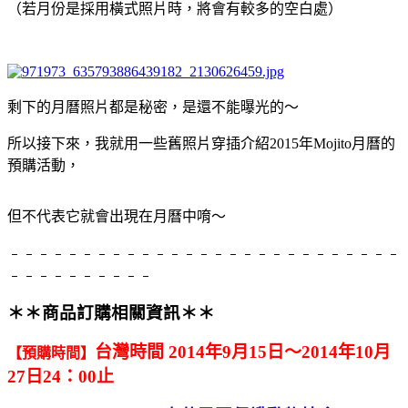
（若月份是採用橫式照片時，將會有較多的空白處）
剩下的月曆照片都是秘密，是還不能曝光的～
所以接
下來，我就用一些舊照片穿插介紹2015年Mojito月曆的
預購活動，
但不代表它就會出現在月曆中唷～
﹣﹣﹣﹣﹣﹣﹣﹣﹣﹣﹣﹣﹣﹣﹣﹣﹣﹣﹣﹣﹣﹣﹣﹣﹣﹣﹣
﹣﹣﹣﹣﹣﹣﹣﹣﹣﹣
＊＊商品訂購相關資訊＊＊
台灣時間 2014年9月15日～2014年10月
【預購時間】
27日24：00止