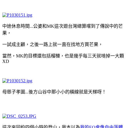
中途休息時間...公婆和MK這次遊台灣總算嚐到了傳說中的芒
果，
一試成主顧，之後一路上就一直在找地方買芒果，
當然，MK的目標還包括榴槤，也是幾乎每三天就啃掉一大顆
XD
母慈子孝圖...後方山谷中那小小的橫線就是天梯呀！
這次來回約四個小時的登山，我本以為
我的EQ會像自由落體