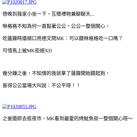
傍晚到我家小坐一下，互贈禮物兼聊聊天...
咻格格不知為何一直黏著公公，公公一整個開心，
吃蓮霧時還順口用德文問MK：可以餵咻格格吃一口嗎？
可惜馬上被MK拒絕XD
幾分鐘之後，不知情的我就拿了蓮霧開始餵起狗，
害得公公當場大叫說：不公平呀！！
之後隨即去逛夜市，MK看到最愛的烤魷魚就一整個開心呀～