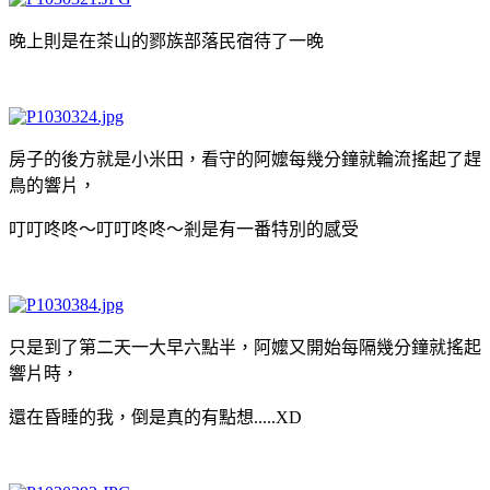
晚上則是在茶山的鄝族部落民宿待了一晚
房子的後方就是小米田，看守的阿嬤每幾分鐘就輪流搖起了趕
鳥的響片，
叮叮咚咚～叮叮咚咚～剎是有一番特別的感受
只是到了第二天一大早六點半，阿嬤又開始每隔幾分鐘就搖起
響片時，
還在昏睡的我，倒是真的有點想.....XD