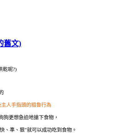
的舊文)
乾呢?)
的
及主人手指頭的粗魯行為
狗狗更想急迫地搶下食物，
快、準、狠"就可以成功吃到食物。