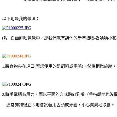
以下則是我的做法：
(呃...白面帥睡覺覺中，那我們就有請他的新年禮物-香噴噴小花
1.將食物夾在虎口(若您使用的是飼料或零嘴)，然後稍微施壓
2.將手掌稍為用力，而以平面的方式貼向狗嘴（手指朝地也沒
通常狗狗很立即地會試著用舌頭或牙齒，小心翼翼地取食。