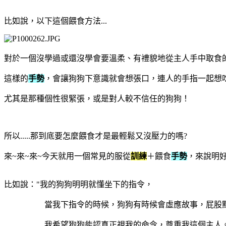
比如說，以下這個餵食方法...
對於一個沒學過或還沒學會要溫柔、有禮貌地從主人手中取食
這樣的
手勢
，會讓
狗狗下意識就會想張口，連人的手指一起想
尤其是那種個性很緊張，或是對人較不信任的狗狗！
所以.....那到底要怎麼餵食才是最輕鬆又沒壓力的嗎?
來~來~來~今天就用一個常見的服從
訓練
＋餵食
手勢
，來說明
比如說："我的狗狗明明就懂坐下的指令，
當我下指令的時候，狗狗有時候會虛應故事，屁股點一下
我希望狗狗能認真正視我的命令，尊重我這個主人。