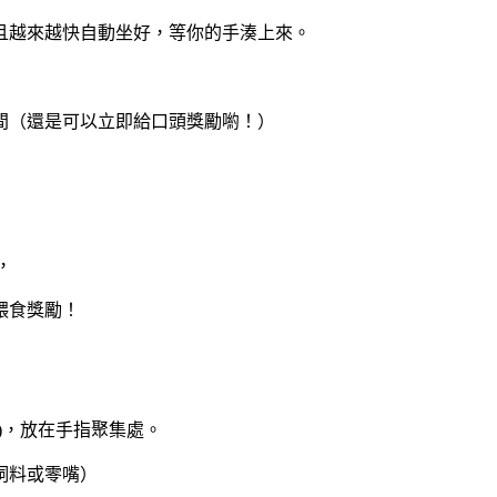
且越來越快自動坐好，等你的手湊上來。
間（還是可以立即給口頭獎勵喲！）
，
餵食獎勵！
)，放在手指聚集處。
飼料或零嘴）