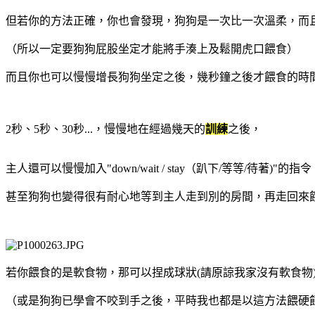
但若你的方法正確，你也會發現，狗狗是一次比一次溫柔，而
（所以一定要狗狗屁股坐定才能將手湊上及鬆開虎口餵食）
而且你也可以慢慢增長狗狗坐定之後，幾秒鐘之後才餵食的時
2秒、5秒、30秒...，慢慢地在經過幾天的
訓練
之後，
主人還可以慢慢加入"down/wait / stay（趴下/等等/待著)"的指令
甚至狗狗也變得很有耐心地等到主人走到別的房間，再走回來
若你餵食的是軟食物，那可以捏成球狀(請原諒我家沒有軟食物
（或是狗狗已學會不咬到手之後，平時我也都是以這方法餵硬