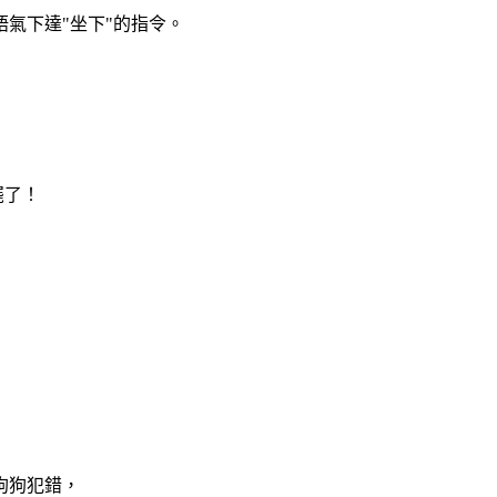
氣下達"坐下"的指令。
罷了！
狗狗犯錯，