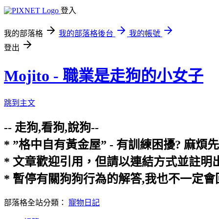
登入
我的部落格
我的部落格後台
我的帳號
登出
Mojito - 職業是走狗的小女子
跳到主文
-- 走狗,看狗,說狗--
* ”格中自有黃金屋” - 有訓練困擾? 
* 文章歡迎引用，但請以連結方式並註
* 暫停有關狗狗行為的解答,我也不一定
部落格全站分類：
寵物日記