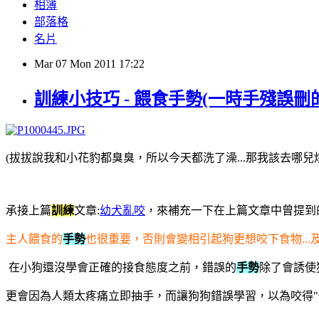
相簿
部落格
名片
Mar
07
Mon
2011
17:22
訓練小技巧 - 餵食手勢(一時手殘誤刪
(拔拔說我和小花豹都臭臭，所以今天都洗了澡...那我該去哪兒烘
承接上篇
訓練
文章:
幼犬亂咬
，來補充一下在上篇文章中曾提到
主人餵食的
手勢
也很重要，否則會變相引起狗更想咬下食物...
在小狗還沒學會正確的接食態度之前，錯誤的
手勢
除了會誘使
更會因為人類太疼痛立即抽手，而讓狗狗錯誤學習，以為咬得"