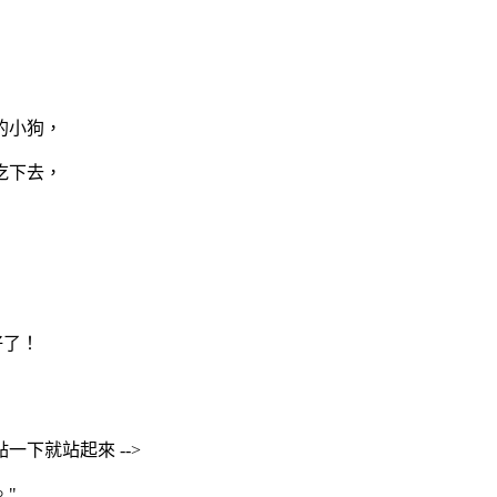
的小狗，
吃下去，
好了！
就站起來 -->
"