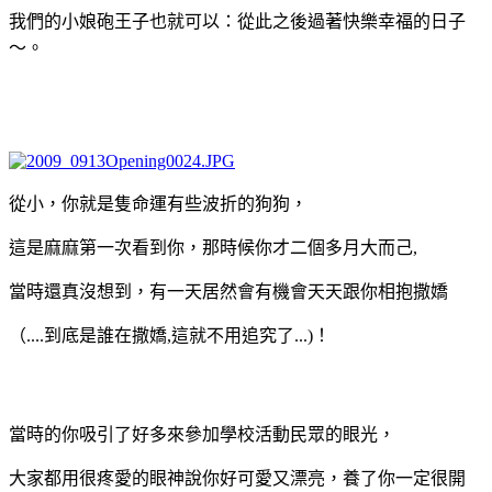
我們的小娘砲王子也就可以：從此之後過著快樂幸福的日子
～。
從小，你就是隻命運有些波折的狗狗，
這是麻麻第一次看到你，那時候你才二個多月大而己,
當時還真沒想到，有一天居然會有機會天天跟你相抱撒嬌
（....到底是誰在撒嬌,這就不用追究了...)！
當時的你吸引了好多來參加學校活動民眾的眼光，
大家都用很疼愛的眼神說你好可愛又漂亮，養了你一定很開