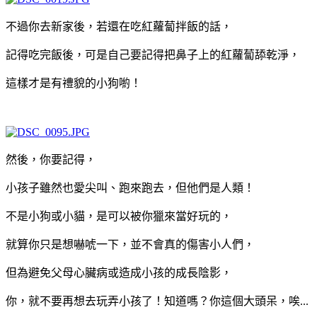
不過你去新家後，若還在吃紅蘿蔔拌飯的話，
記得吃完飯後，可是自己要記得把鼻子上的紅蘿蔔舔乾淨，
這樣才是有禮貌的小狗喲！
然後，你要記得，
小孩子雖然也愛尖叫、跑來跑去，但他們是人類！
不是小狗或小貓，是可以被你獵來當好玩的，
就算你只是想嚇唬一下，並不會真的傷害小人們，
但為避免父母心臟病或造成小孩的成長陰影，
你，就不要再想去玩弄小孩了！知道嗎？你這個大頭呆，唉...