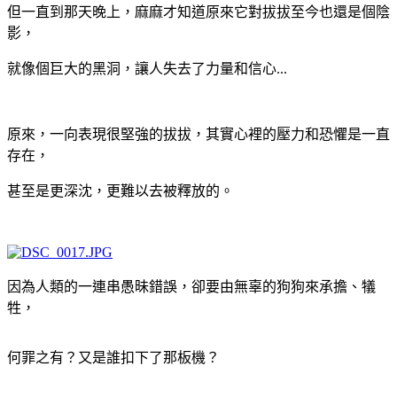
但一直到那天晚上，麻麻才知道原來它對拔拔至今也還是個陰
影，
就像個巨大的黑洞，讓人失去了力量和信心...
原來，一向表現很堅強的拔拔，其實心裡的壓力和恐懼是一直
存在，
甚至是更深沈，更難以去被釋放的。
因為人類的一連串愚昧錯誤，卻要由無辜的狗狗來承擔、犠
牲，
何罪之有？又是誰扣下了那板機？