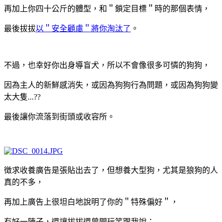
再加上你四十公斤的體型，和＂鎖定目標＂時的那個表情，
最後拔拔
以＂安全顧慮＂將你淘汰了
。
不過，也幸好你出身導盲犬，所以不會像很多可憐的狗狗，
因為主人的新鮮感消失，或因為狗狗行為問題，或因為狗狗變
太大隻...??
最後讓你流落到街頭或收容所。
徴求收養廣告是張貼出去了，但想養大型狗，尤其是狼狗的人
真的不多，
再加上廣告上很坦白地說明了你的＂特殊偏好＂，
有好一陣子，還讓拔拔還曾開玩笑跟我說：