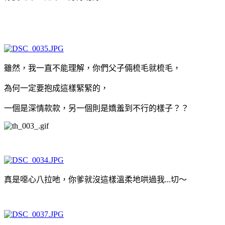
雖然，我一直不能理解，你們父子倆梳毛就梳毛，
為何一定要抱成這樣緊緊的，
一個是深情款款，另一個則是嬌羞到不行的樣子？？
真是噁心八拉吔，你爹就沒這樣溫柔地哄過我...切～