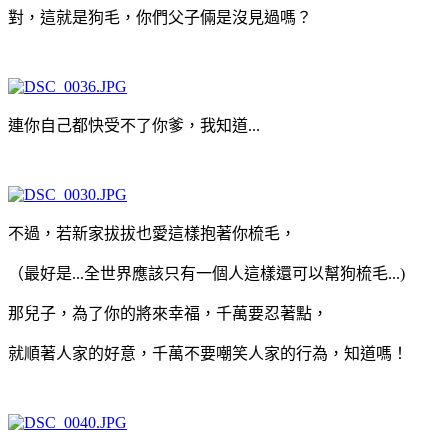
對，這就是狗毛，你們父子倆是沒見過嗎？
連你自己都快受不了你爹，我知道...
不過，若新家拔拔也愛這樣抱著你梳毛，
（最好是...全世界應該只有一個人這樣還可以幫狗梳毛...)
那兒子，為了你的將來幸福，千萬要忍著點，
就順著人家的好意，千萬不要嘲笑人家的行為，知道嗎！