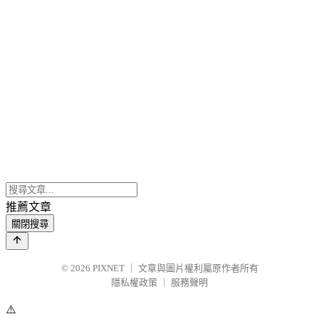
推薦文章
關閉搜尋
© 2026
PIXNET
｜
文章與圖片權利屬原作者所有
隱私權政策
｜
服務聲明
⚠️