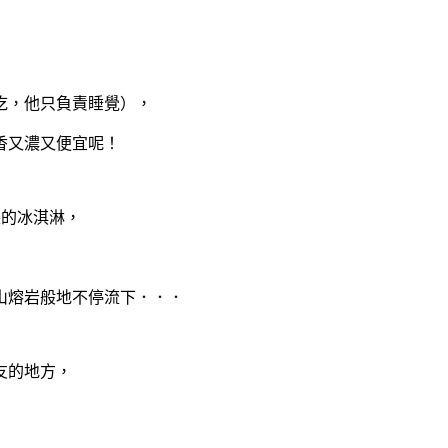
吃，他只負責睡覺），
香又濃又便宜呢！
裝的冰淇淋，
山熔岩般地不停流下．．．
友的地方，