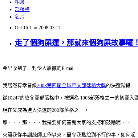
相簿
部落格
名片
Oct
16
Thu
2008
03:11
走了個狗屎運，那就來個狗屎故事囉
今早收到了一封令人震撼的E-mail，
我居然有幸晋級
2008第四屆全球華文部落格大獎
的決選階段
從10247的總參賽部落格中，被選為 1005部落格之一的初賽
現在又成為進入決選的200部落格之一，
那．．．那．．．我是要如何答謝大家的支持和鼓勵呢．．
來篇我從事訓練師工作以來，最令我尷尬到不行的事，如何呢