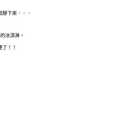
寂靜下來．．．
崩的冰淇淋，
便了！！