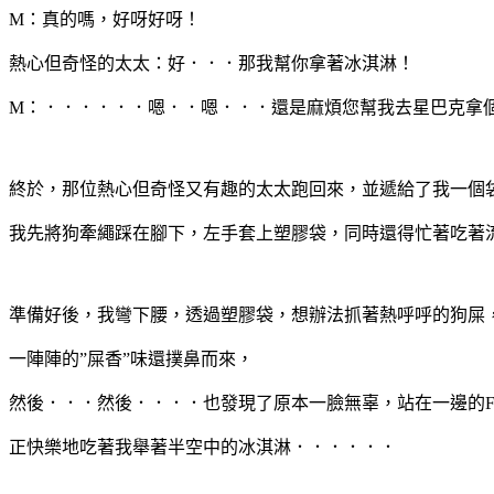
M：真的嗎，好呀好呀！
熱心但奇怪的太太：好．．．那我幫你拿著冰淇淋！
M：．．．．．．嗯．．嗯．．．還是麻煩您幫我去星巴克拿
終於，那位熱心但奇怪又有趣的太太跑回來，並遞給了我一個
我先將狗牽繩踩在腳下，左手套上塑膠袋，同時還得忙著吃著
準備好後，我彎下腰，透過塑膠袋，想辦法抓著熱呼呼的狗屎
一陣陣的”屎香”味還撲鼻而來，
然後．．．然後．．．．也發現了原本一臉無辜，站在一邊的
正快樂地吃著我舉著半空中的冰淇淋．．．．．．