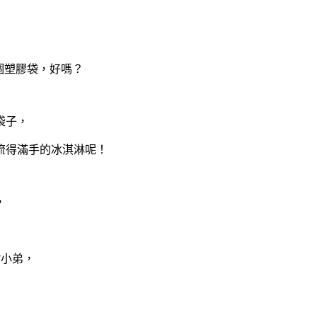
個塑膠袋，好嗎？
袋子，
流得滿手的冰淇淋呢！
，
F小弟，