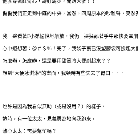
他就穿著紅背心，蹲好馬步，開始大號！！
偏偏我們正走到中庭的中央，當然，四周原本的吵雜聲，突然
我一邊看著F小弟愉悅地解放，我仍一邊猛舔著手中那快要雪
心中還想著：＠＃＄％！完了，我袋子裏已沒塑膠袋可撿起大
怎麼辦，怎麼辦，還是要用甜筒將大便剷起來？？
想到”大便冰淇淋”的畫面，我頓時有些失去了胃口．．．
也許是因為我看似無助（或是沒用？）的樣子，
這時，有一位太太，見義勇為地向我跑來，
熱心太太：需要幫忙嗎？