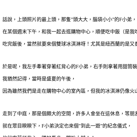
話說，上頭照片的最上頭，那隻”頭大大，腦袋小小”的F小弟，
在某個週末下午，和我一起去逛購物中心，順便吃中飯（是我
吃完飯後，當然就要來個雙球冰淇淋呀！尤其是紐西蘭的是又
於是呢，我左手牽著穿著紅背心的F小弟，右手則拿著用甜筒
我猶然記得，當時是盛夏的午後，
因為雖然我們是走在購物中心的室內區，但我的冰淇淋仍像火
走到了中庭，那是個頗大的空間，許多人會坐在這休息，等朋
就在眾目睽睽下，F小弟決定也來個”到此一遊”的紀念儀式，