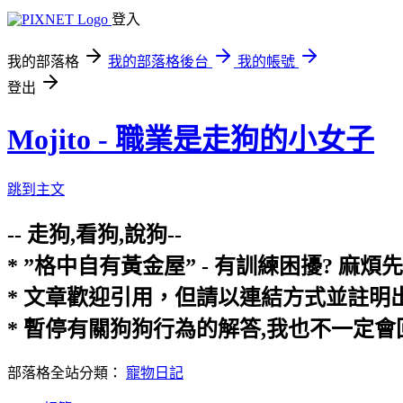
登入
我的部落格
我的部落格後台
我的帳號
登出
Mojito - 職業是走狗的小女子
跳到主文
-- 走狗,看狗,說狗--
* ”格中自有黃金屋” - 有訓練困擾? 
* 文章歡迎引用，但請以連結方式並註
* 暫停有關狗狗行為的解答,我也不一定
部落格全站分類：
寵物日記