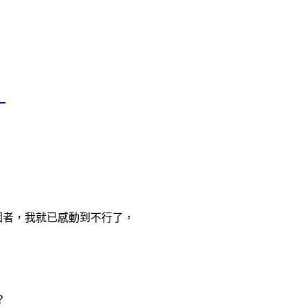
！
入圍者，我就已感動到不行了，
？