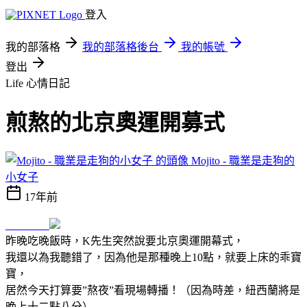
登入
我的部落格
我的部落格後台
我的帳號
登出
Life
心情日記
煎熬的北京奧運開募式
Mojito - 職業是走狗的
小女子
17年前
昨晚吃晚飯時，K先生突然說要北京奧運開幕式，
我還以為我聽錯了，因為他是那種晚上10點，就要上床的乖寶
寶，
居然今天打算要”熬夜”看現場轉播！（因為時差，紐西蘭將是
晚上十二點八分）