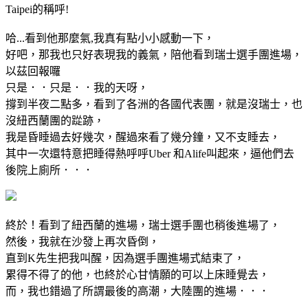
Taipei的稱呼!
哈...看到他那麼氣,我真有點小小感動一下，
好吧，那我也只好表現我的義氣，陪他看到瑞士選手團進場，
以茲回報囉
只是．．只是．．我的天呀，
撐到半夜二點多，看到了各洲的各國代表團，就是沒瑞士，也
沒紐西蘭團的踨跡，
我是昏睡過去好幾次，醒過來看了幾分鐘，又不支睡去，
其中一次還特意把睡得熱呼呼Uber 和Alife叫起來，逼他們去
後院上廁所．．．
終於！看到了紐西蘭的進場，瑞士選手團也稍後進場了，
然後，我就在沙發上再次昏倒，
直到K先生把我叫醒，因為選手團進場式結束了，
累得不得了的他，也終於心甘情願的可以上床睡覺去，
而，我也錯過了所謂最後的高潮，大陸團的進場．．．