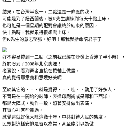
結果，在台灣半夜一，二點還是一條鳯的我，
可能是到了紐西蘭後，被K先生訓練到每天十點上床，
也可能是一個星期的配對會議終於結束的原因，
快十點時，我就累得很想爬上床，
但K先生的意志堅強，好吧！那我就捨命陪君子了！
好不容易撐到十二點（之前我已經在沙發上昏迷了半小時），
終於盼到了2008年北京奧運！
老實說，看到舞者直接在捲軸上做畫，
真的覺得那意義和意境好美呢！
至於其它的．．．就是覺得．．．哇．．動用了好多人，
不管是在一開始的鼓陣，表達印刷術或是鄭和下西洋，
都是大陣式，動作一致，照著安排做出表演，
其實心裡有些難過，
感覺這就好像大陸這幾十年，中共對待人民的態度，
民眾對這樣安排是習以為常，甚至能引以為傲