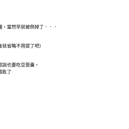
麵，當然早就被倒掉了．．．
後就省略不用提了吧）
都說也要吃豆簽羹，
湯匙了