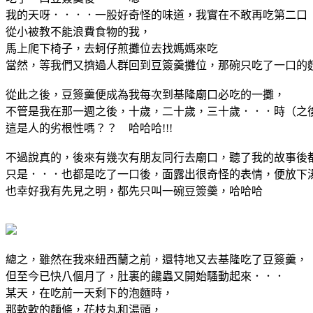
我的天呀．．．．一股好奇怪的味道，我實在不敢再吃第二口
從小被教不能浪費食物的我，
馬上爬下椅子，去蚵仔煎攤位去找媽媽來吃
當然，等我們又擠過人群回到豆簽羹攤位，那碗只吃了一口的
從此之後，豆簽羹便成為我每次到基隆廟口必吃的一攤，
不管是我在那一週之後，十歲，二十歲，三十歲．．．時（之
這是人的劣根性嗎？？ 哈哈哈!!!
不過說真的，後來有幾次有朋友同行去廟口，聽了我的故事後
只是．．．也都是吃了一口後，面露出很奇怪的表情，便放下
也幸好我有先見之明，都先只叫一碗豆簽羹，哈哈哈
總之，雖然在我來紐西蘭之前，還特地又去基隆吃了豆簽羹，
但至今已快八個月了，肚裏的饞蟲又開始騷動起來．．．
某天，在吃前一天剩下的泡麵時，
那軟軟的麵條，花枝丸和湯頭，