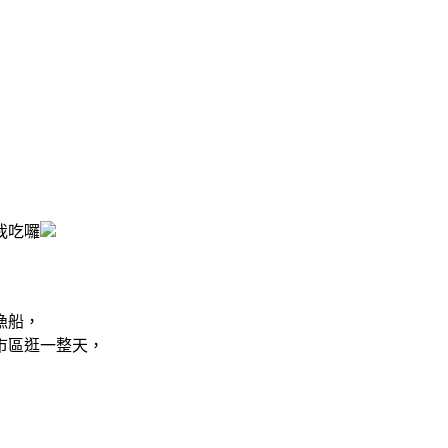
我吃囉
漁船，
市區逛一整天，