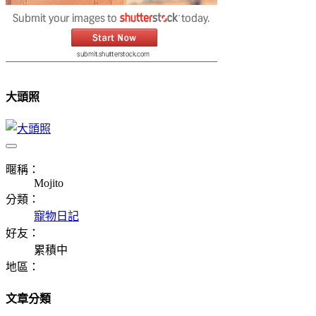
大頭照
暱稱：
Mojito
分類：
寵物日記
好友：
累積中
地區：
文章分類