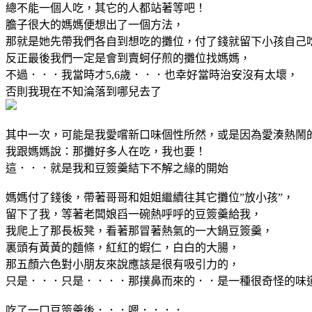
總不能一個人吃，其它的人都站著等吧！
膽子很大的媽媽便想出了一個方法，
那就是她先帶我們各自到想吃的攤位，付了錢就留下小孩自己
反正最後我們一定是會到賣蚵仔煎的攤位找媽媽，
不過．．．我當時才5,6歲．．．也幸好當時治安沒有太壞，
否則我現在不知淪落到哪兒去了
其中一次，可能是我愛嚐新口味個性所然，或是因為愛湊熱鬧
我跟媽媽說：那攤好多人在吃，我也要！
這．．．就是我和豆簽羹結下不解之緣的開始
媽媽付了錢後，帶著哥哥和姐姐繼續往其它攤位”放小孩”，
留下了我，等著老闆娘舀一碗熱呼呼的豆簽羹給我，
我爬上了那長板凳，看著那冒著熱氣的一大鍋豆簽羹，
裏頭有黃黃的麵條，紅紅的蝦仁，白白的大腸，
那五顏六色對小朋友來說應該是很有吸引力的，
只是．．．只是．．．．那撲鼻而來的．．是一種很奇怪的味
吃了一口豆簽羹後．．．嗯．．．．