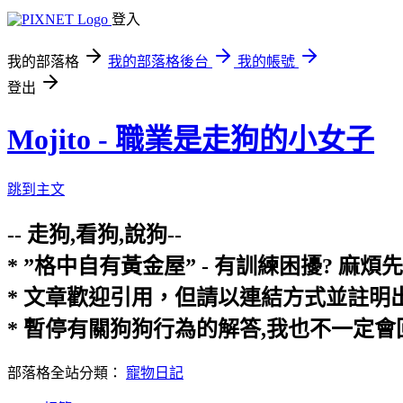
登入
我的部落格
我的部落格後台
我的帳號
登出
Mojito - 職業是走狗的小女子
跳到主文
-- 走狗,看狗,說狗--
* ”格中自有黃金屋” - 有訓練困擾? 
* 文章歡迎引用，但請以連結方式並註
* 暫停有關狗狗行為的解答,我也不一定
部落格全站分類：
寵物日記