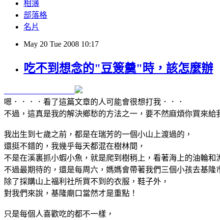
相簿
部落格
名片
May
20
Tue
2008
10:17
吃不到想念的"豆簽羹"時，該怎麼辦
嗯．．．．看了這篇文章的人可能會很想打我．．．
不過，這真是我的解決鄉愁的方法之一，要不然麻煩你買來給
我出生到七歲之前，都是在瑞芳的一個小山上渡過的，
還挺不錯的，我幾乎每天都混在樹林間，
不是在溪裏抓小蝦小魚，就是爬到樹稍上，看著海上的油輪和
不過最期待的，還是每周六，媽媽會帶著我們三個小孩去基隆
除了採購山上福利社所買不到的衣服，鞋子外，
對我們來說，基隆廟口當然才是重點！
只是每個人喜歡吃的都不一樣，