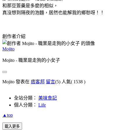
和那豆簽羹是多麼的相似，
真沒想到隔夜的泡麵，居然也能解我的鄉愁呀！！
創作者介紹
Mojito
Mojito - 職業是走狗的小女子
Mojito 發表在
痞客邦
留言
(5)
人氣(
1538
)
全站分類：
美味食記
個人分類：
Life
▲top
載入更多