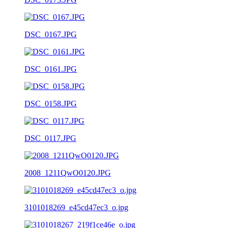
DSC_0167.JPG
DSC_0161.JPG
DSC_0158.JPG
DSC_0117.JPG
2008_1211QwO0120.JPG
3101018269_e45cd47ec3_o.jpg