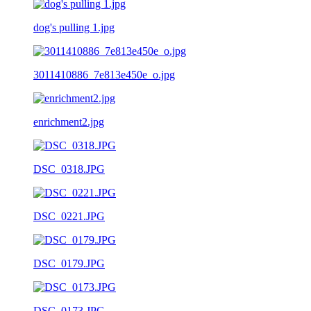
dog's pulling 1.jpg
3011410886_7e813e450e_o.jpg
enrichment2.jpg
DSC_0318.JPG
DSC_0221.JPG
DSC_0179.JPG
DSC_0173.JPG