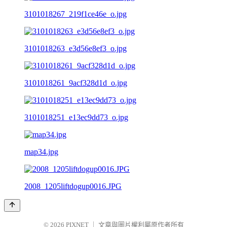
3101018267_219f1ce46e_o.jpg
3101018263_e3d56e8ef3_o.jpg
3101018261_9acf328d1d_o.jpg
3101018251_e13ec9dd73_o.jpg
map34.jpg
2008_1205liftdogup0016.JPG
© 2026
PIXNET
｜
文章與圖片權利屬原作者所有